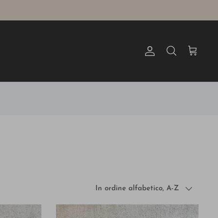
Account
Cerca
Carrello
Ordina
In ordine alfabetico, A-Z
per