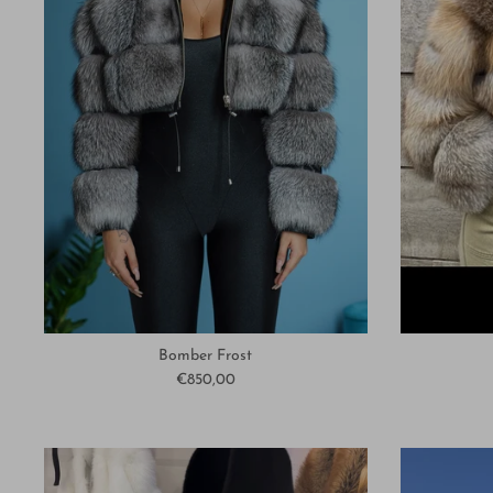
Bomber Frost
€850,00