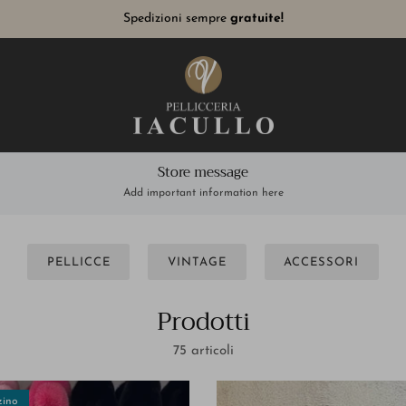
Paga in comode rate con
Scalapay o Klarna
Store message
Add important information here
PELLICCE
VINTAGE
ACCESSORI
Prodotti
75 articoli
zino