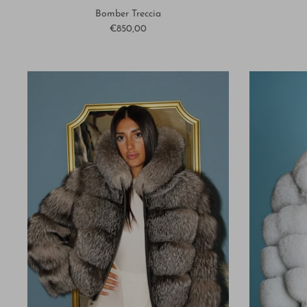
Bomber Treccia
€850,00