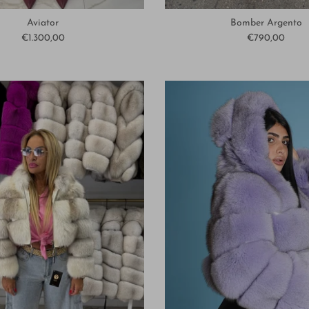
Aviator
Bomber Argento
€1.300,00
€790,00