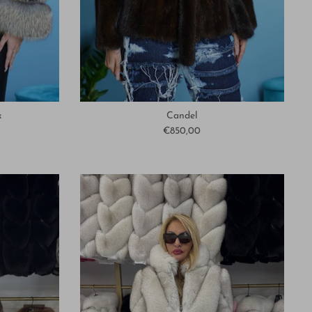
x
Candel
€850,00