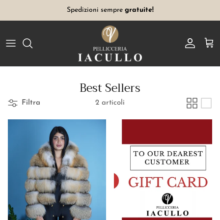
Salta
Spedizioni sempre
gratuite!
al
contenuto
Pellicce
Vintage
Best Sellers
Accessori
Filtra
2 articoli